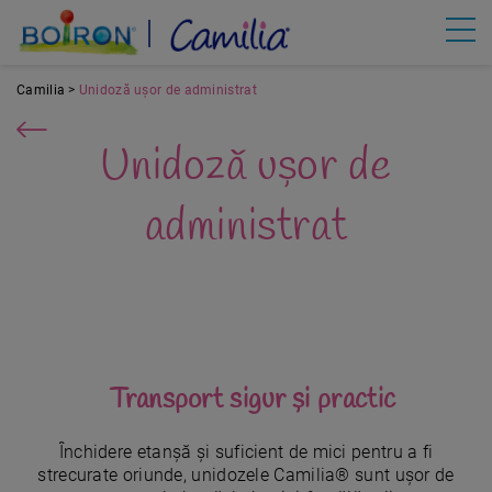
Mergi
la
conţinutul
principal
Camilia
Unidoză ușor de administrat
Unidoză ușor de
administrat
Transport sigur și practic
Închidere etanșă și suficient de mici pentru a fi
strecurate oriunde, unidozele Camilia® sunt ușor de