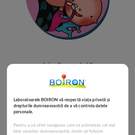
Igienă garantată
Unidoza este de unică folosință și garantează un
produs steril la deschidere.
Laboratoarele BOIRON vă respectă viața privată și
drepturile dumneavoastră de a vă controla datele
personale.
Pentru a vă oferi navigarea care se potrivește cel mai
bine nevoilor dumneavoastră, dorim să folosim