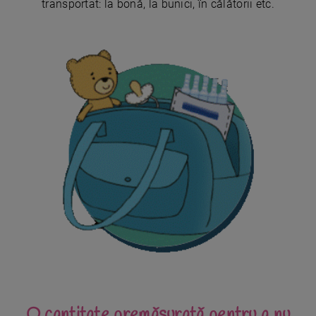
transportat: la bonă, la bunici, în călătorii etc.
O cantitate premăsurată pentru a nu