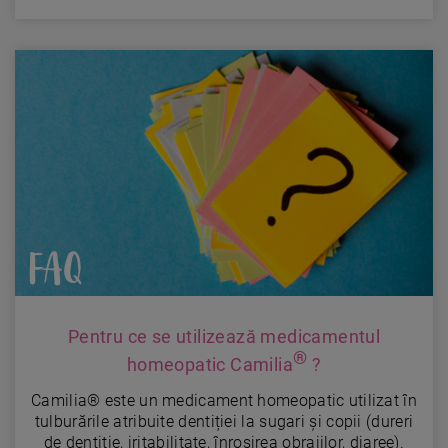
FAQ
Pentru ce se utilizează medicamentul
®
homeopatic Camilia
?
Camilia® este un medicament homeopatic utilizat în
tulburările atribuite dentiției la sugari și copii (dureri
de dentiție, iritabilitate, înroșirea obrajilor, diaree).