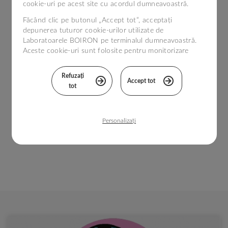
cookie-uri pe acest site cu acordul dumneavoastră.
Făcând clic pe butonul „Accept tot”, acceptați
depunerea tuturor cookie-urilor utilizate de
Laboratoarele BOIRON pe terminalul dumneavoastră.
Aceste cookie-uri sunt folosite pentru monitorizare
statistică și în scopuri tehnice, pentru a îmbunătăți
vizita dumneavoastră pe site-ul nostru.
Refuzați
Accept tot
tot
Puteți configura alegerile în funcție de cookie-uri
făcând clic pe „Personalizați” sau să le refuzați
făcând clic pe „Refuzați tot”. Dacă doriți mai multe
informații, vă așteptăm pe pagina
Politica de
Personalizați
gestionare a modulelor cookie
.