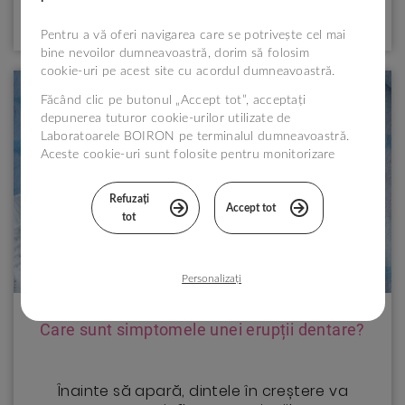
Pentru a vă oferi navigarea care se potrivește cel mai
bine nevoilor dumneavoastră, dorim să folosim
cookie-uri pe acest site cu acordul dumneavoastră.
Făcând clic pe butonul „Accept tot”, acceptați
depunerea tuturor cookie-urilor utilizate de
Laboratoarele BOIRON pe terminalul dumneavoastră.
Aceste cookie-uri sunt folosite pentru monitorizare
statistică și în scopuri tehnice, pentru a îmbunătăți
vizita dumneavoastră pe site-ul nostru.
Refuzați
Accept tot
tot
Puteți configura alegerile în funcție de cookie-uri
făcând clic pe „Personalizați” sau să le refuzați
făcând clic pe „Refuzați tot”. Dacă doriți mai multe
informații, vă așteptăm pe pagina
Politica de
Personalizați
gestionare a modulelor cookie
.
Care sunt simptomele unei erupții dentare?
Înainte să apară, dintele în creștere va