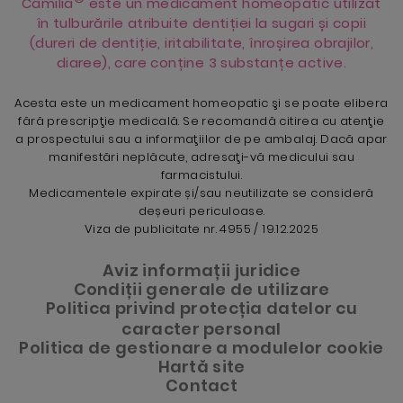
Camilia
este un medicament homeopatic utilizat
în tulburările atribuite dentiției la sugari și copii
(dureri de dentiție, iritabilitate, înroșirea obrajilor,
diaree), care conține 3 substanțe active.
Acesta este un medicament homeopatic şi se poate elibera
fără prescripţie medicală. Se recomandă citirea cu atenţie
a prospectului sau a informaţiilor de pe ambalaj. Dacă apar
manifestări neplăcute, adresaţi-vă medicului sau
farmacistului.
Medicamentele expirate și/sau neutilizate se consideră
deșeuri periculoase.
Viza de publicitate nr. 4955 / 19.12.2025
Aviz informații juridice
Condiții generale de utilizare
Politica privind protecția datelor cu
caracter personal
Politica de gestionare a modulelor cookie
Hartă site
Contact