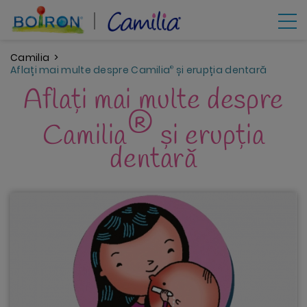
Mergi
la
conţinutul
principal
Camilia
Aflați mai multe despre Camilia
și erupția dentară
®
Aflați mai multe despre
®
Camilia
și erupția
dentară