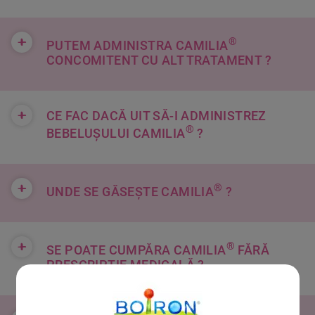
+
®
PUTEM ADMINISTRA CAMILIA
CONCOMITENT CU ALT TRATAMENT ?
+
CE FAC DACĂ UIT SĂ-I ADMINISTREZ
®
BEBELUȘULUI CAMILIA
?
+
®
UNDE SE GĂSEȘTE CAMILIA
?
+
®
SE POATE CUMPĂRA CAMILIA
FĂRĂ
PRESCRIPȚIE MEDICALĂ ?