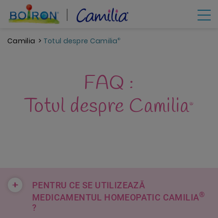
Mergi
la
conţinutul
principal
Camilia
Totul despre Camilia
®
FAQ :
Totul despre Camilia
®
+
PENTRU CE SE UTILIZEAZĂ
®
MEDICAMENTUL HOMEOPATIC CAMILIA
?