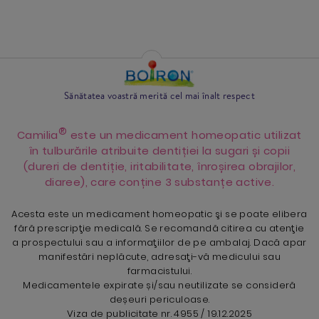
Sănătatea voastră merită cel mai înalt respect
®
Camilia
este un medicament homeopatic utilizat
în tulburările atribuite dentiției la sugari și copii
(dureri de dentiție, iritabilitate, înroșirea obrajilor,
diaree), care conține 3 substanțe active.
Acesta este un medicament homeopatic şi se poate elibera
fără prescripţie medicală. Se recomandă citirea cu atenţie
a prospectului sau a informaţiilor de pe ambalaj. Dacă apar
manifestări neplăcute, adresaţi-vă medicului sau
farmacistului.
Medicamentele expirate și/sau neutilizate se consideră
deșeuri periculoase.
Viza de publicitate nr. 4955 / 19.12.2025