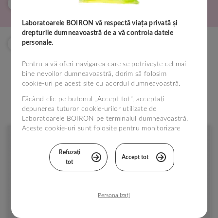
+
®
CUM SE PREZINTĂ CAMILIA
?
Laboratoarele BOIRON vă respectă viața privată și
drepturile dumneavoastră de a vă controla datele
+
®
personale.
CÂT COSTĂ CAMILIA
?
Pentru a vă oferi navigarea care se potrivește cel mai
bine nevoilor dumneavoastră, dorim să folosim
cookie-uri pe acest site cu acordul dumneavoastră.
Făcând clic pe butonul „Accept tot”, acceptați
depunerea tuturor cookie-urilor utilizate de
Laboratoarele BOIRON pe terminalul dumneavoastră.
Aceste cookie-uri sunt folosite pentru monitorizare
statistică și în scopuri tehnice, pentru a îmbunătăți
vizita dumneavoastră pe site-ul nostru.
Refuzați
Accept tot
tot
Puteți configura alegerile în funcție de cookie-uri
făcând clic pe „Personalizați” sau să le refuzați
făcând clic pe „Refuzați tot”. Dacă doriți mai multe
informații, vă așteptăm pe pagina
Politica de
Personalizați
gestionare a modulelor cookie
.